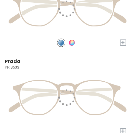
+
Prada
PR B53S
+