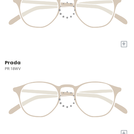
+
Prada
PR 18WV
+