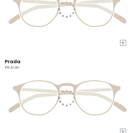
+
Prada
PR A14V
+