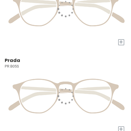
+
Prada
PR B05S
+