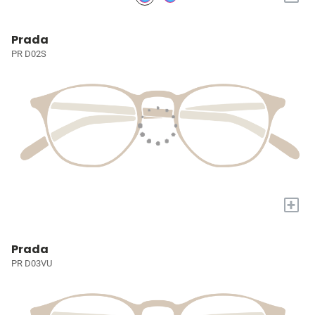
Prada
PR D02S
+
Prada
PR D03VU