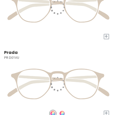
+
Prada
PR D01VU
+