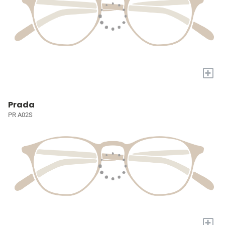
+
Prada
PR A02S
+