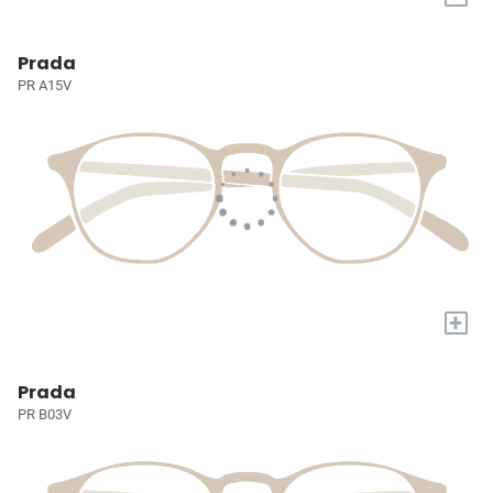
Prada
PR A15V
+
Prada
PR B03V