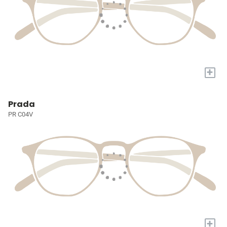
+
Prada
PR C04V
+