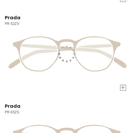
Prada
PR 52ZV
+
Prada
PR 65ZS