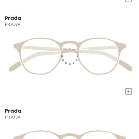
Prada
PR A03V
+
Prada
PR A13V