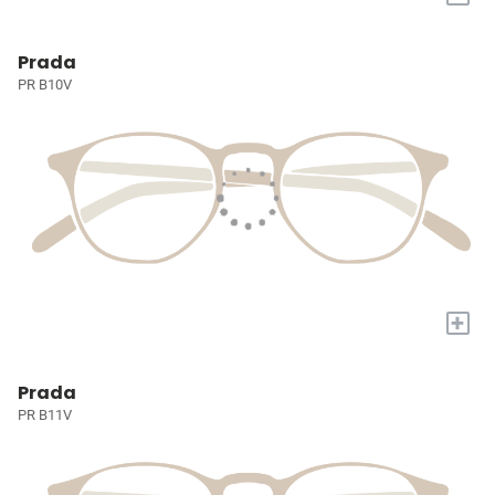
Prada
PR B10V
+
Prada
PR B11V