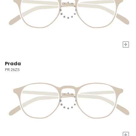
+
Prada
PR 26ZS
+