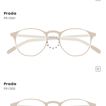
Prada
PR C06V
+
Prada
PR C50S