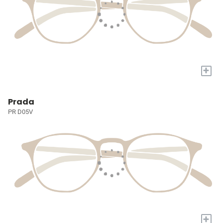
+
Prada
PR D05V
+