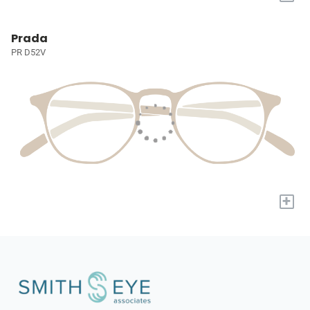
Prada
PR D52V
+