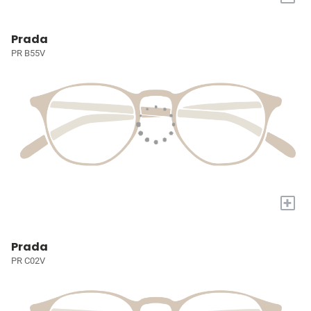
Prada
PR B55V
+
Prada
PR C02V