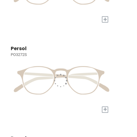
+
Persol
PO3272S
+