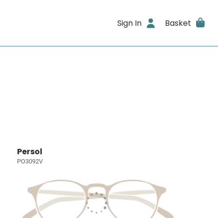
Sign In
Basket
Persol
PO3092V