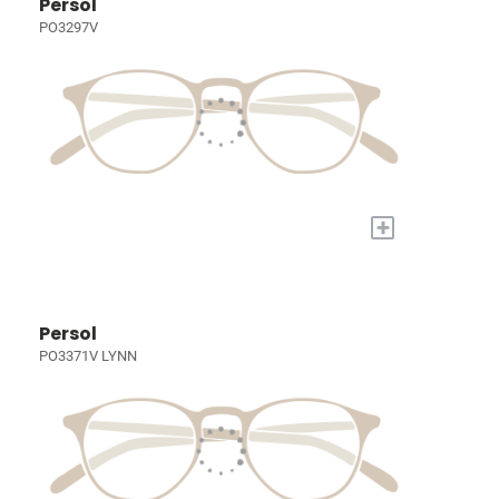
Persol
PO3297V
+
Persol
PO3371V LYNN