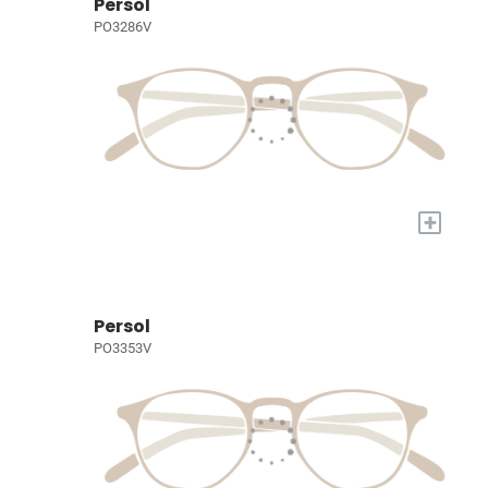
Persol
PO3286V
+
Persol
PO3353V